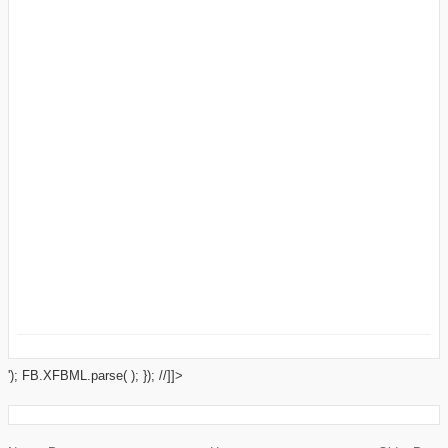
'); FB.XFBML.parse( ); }); //]]>